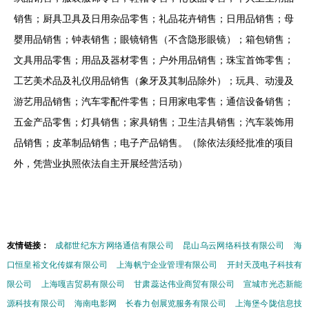
销售；厨具卫具及日用杂品零售；礼品花卉销售；日用品销售；母
婴用品销售；钟表销售；眼镜销售（不含隐形眼镜）；箱包销售；
文具用品零售；用品及器材零售；户外用品销售；珠宝首饰零售；
工艺美术品及礼仪用品销售（象牙及其制品除外）；玩具、动漫及
游艺用品销售；汽车零配件零售；日用家电零售；通信设备销售；
五金产品零售；灯具销售；家具销售；卫生洁具销售；汽车装饰用
品销售；皮革制品销售；电子产品销售。（除依法须经批准的项目
外，凭营业执照依法自主开展经营活动）
友情链接：
成都世纪东方网络通信有限公司
昆山乌云网络科技有限公司
海
口恒皇裕文化传媒有限公司
上海帆宁企业管理有限公司
开封天茂电子科技有
限公司
上海嘎吉贸易有限公司
甘肃蕊达伟业商贸有限公司
宣城市光态新能
源科技有限公司
海南电影网
长春力创展览服务有限公司
上海堡今陇信息技