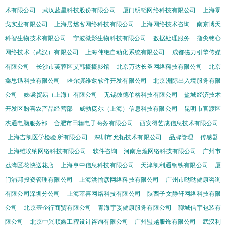
术有限公司
武汉蓝星科技股份有限公司
厦门明韬网络科技有限公司
上海零
戈实业有限公司
上海居燃客网络科技有限公司
上海网络技术咨询
南京博天
科智生物技术有限公司
宁波微影生物科技有限公司
数据处理服务
指尖铭心
网络技术（武汉）有限公司
上海伟继自动化系统有限公司
成都磁力引擎传媒
有限公司
长沙市芙蓉区艾韩摄摄影馆
北京万达长圣网络科技有限公司
北京
鑫思迅科技有限公司
哈尔滨维兹软件开发有限公司
北京洲际出入境服务有限
公司
姊裳贸易（上海）有限公司
无锡彼德伯格科技有限公司
盐城经济技术
开发区盼喜农产品经营部
威勃庞尔（上海）信息科技有限公司
昆明市官渡区
杰通电脑服务部
合肥市田辏电子商务有限公司
西安得艺成信息技术有限公司
上海吉凯医学检验所有限公司
深圳市允拓技术有限公司
品牌管理
传感器
上海维埃纳网络科技有限公司
软件咨询
河南启煌网络科技有限公司
广州市
荔湾区花快送花店
上海亨中信息科技有限公司
天津凯利通钢铁有限公司
厦
门浦邦投资管理有限公司
上海洪愉彦网络科技有限公司
广州市哒哒健康咨询
有限公司深圳分公司
上海萃喜网络科技有限公司
陕西子文静轩网络科技有限
公司
北京壹企行商贸有限公司
青海宇妥健康服务有限公司
聊城信宇包装有
限公司
北京中兴顺鑫工程设计咨询有限公司
广州盟越服饰有限公司
武汉利