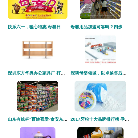
快乐六一，暖心特惠 母婴日用品大放价
母婴用品加盟可靠吗？四步法让你步步赢，母婴用品销售不再难
深圳东方华奥办公家具厂 打造CHICAGO LOW BOX T011，环保实惠的办公优选
深耕母婴领域，以卓越售后服务守护家庭幸福——光明日用品商行纪实
山东有线杯“百姓喜爱·食安东城”系列评选 百货大楼东城店日用品销售展实力
2017牙粉十大品牌排行榜 孕婴适用人群对比指南