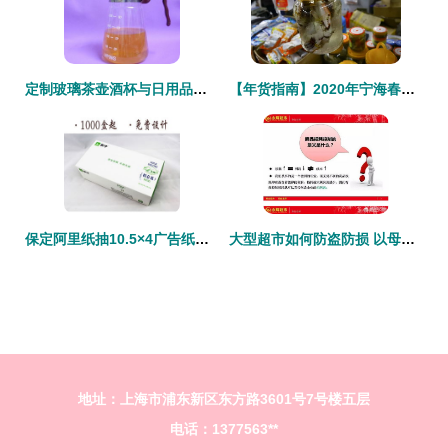
定制玻璃茶壶酒杯与日用品的销售图鉴
【年货指南】2020年宁海春节年货展销会，日用品选购不容错过
保定阿里纸抽10.5×4广告纸抽 高品质纸巾，点亮消费新体验
大型超市如何防盗防损 以母婴用品销售为焦点
地址：上海市浦东新区东方路3601号7号楼五层
电话：1377563**