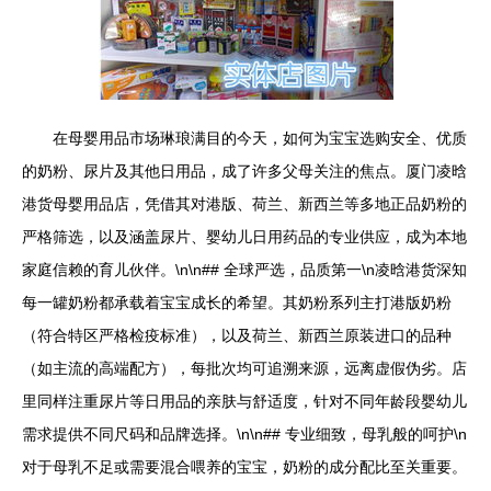
在母婴用品市场琳琅满目的今天，如何为宝宝选购安全、优质
的奶粉、尿片及其他日用品，成了许多父母关注的焦点。厦门凌晗
港货母婴用品店，凭借其对港版、荷兰、新西兰等多地正品奶粉的
严格筛选，以及涵盖尿片、婴幼儿日用药品的专业供应，成为本地
家庭信赖的育儿伙伴。\n\n## 全球严选，品质第一\n凌晗港货深知
每一罐奶粉都承载着宝宝成长的希望。其奶粉系列主打港版奶粉
（符合特区严格检疫标准），以及荷兰、新西兰原装进口的品种
（如主流的高端配方），每批次均可追溯来源，远离虚假伪劣。店
里同样注重尿片等日用品的亲肤与舒适度，针对不同年龄段婴幼儿
需求提供不同尺码和品牌选择。\n\n## 专业细致，母乳般的呵护\n
对于母乳不足或需要混合喂养的宝宝，奶粉的成分配比至关重要。