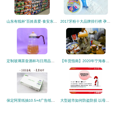
山东有线杯“百姓喜爱·食安东城”系列评选 百货大楼东城店日用品销售展实力
2017牙粉十大品牌排行榜 孕婴适用人群对比指南
定制玻璃茶壶酒杯与日用品的销售图鉴
【年货指南】2020年宁海春节年货展销会，日用品选购不容错过
保定阿里纸抽10.5×4广告纸抽 高品质纸巾，点亮消费新体验
大型超市如何防盗防损 以母婴用品销售为焦点